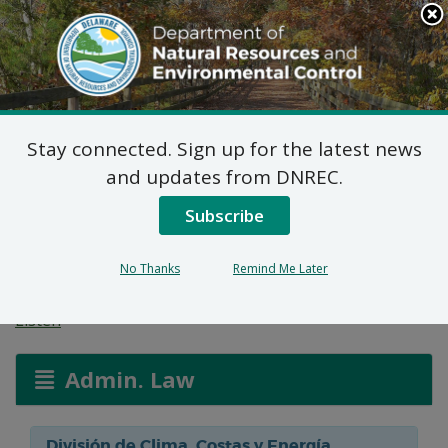
Search
This
Site
DNREC Menu
Stay connected. Sign up for the latest news
Modificación al Permiso
and updates from DNREC.
de las Zonas Costeras:
Subscribe
FujiFilm
No Thanks
Remind Me Later
Listen
Admin. Law
División de Clima, Costas y Energía