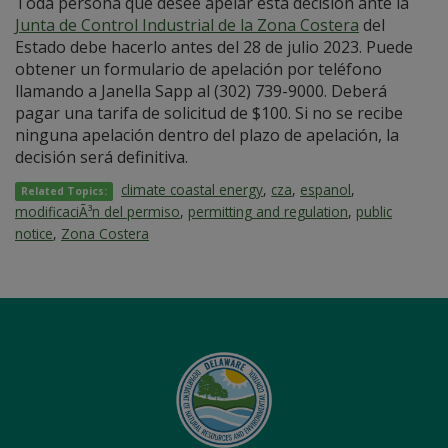
Toda persona que desee apelar esta decisión ante la
Junta de Control Industrial de la Zona Costera
del
Estado debe hacerlo antes del 28 de julio 2023. Puede
obtener un formulario de apelación por teléfono
llamando a Janella Sapp al (302) 739-9000. Deberá
pagar una tarifa de solicitud de $100. Si no se recibe
ninguna apelación dentro del plazo de apelación, la
decisión será definitiva.
climate coastal energy
,
cza
,
espanol
,
Related Topics:
modificaciÃ³n del permiso
,
permitting and regulation
,
public
notice
,
Zona Costera