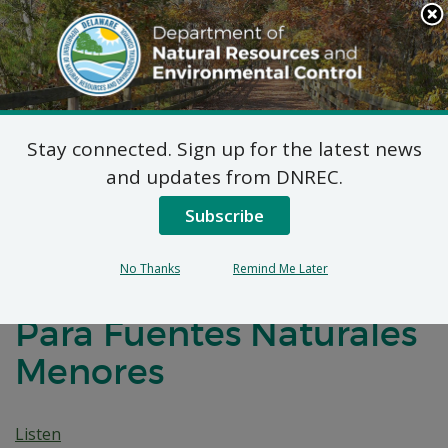
Search
This
Site
DNREC Menu
Stay connected. Sign up for the latest news
Título 7 del Código
and updates from DNREC.
Administrativo de
Subscribe
Delaware, Artículo 1102
No Thanks
Remind Me Later
Solicitudes De Permiso
Para Fuentes Naturales
Menores
Listen