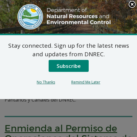
Search
This
Site
DNREC Menu
Stay connected. Sign up for the latest news
Pages Tagged With: "espanol"
and updates from DNREC.
Subscribe
Solicitudes de Permiso de
Pantanos y Canales
No Thanks
Remind Me Later
Una colección de solicitudes recientes a la Sección de
Pantanos y Canales del DNREC.
Enmienda al Permiso de