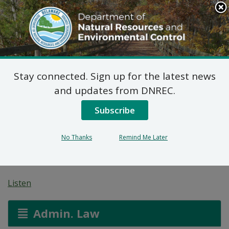
Search
This
Site
DNREC Menu
Stay connected. Sign up for the latest news
7 Del. C. §6012 Chanjam
and updates from DNREC.
Tanporè Ann Ijans Nan
Subscribe
Kondisyon Yo: Perdue
No Thanks
Remind Me Later
Foods, LLC
Listen
Admin. Law