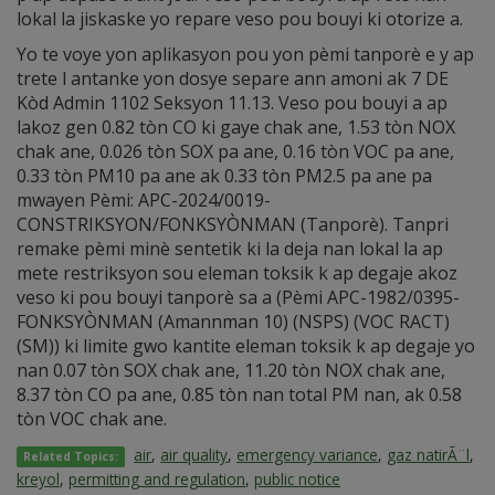
lokal la jiskaske yo repare veso pou bouyi ki otorize a.
Yo te voye yon aplikasyon pou yon pèmi tanporè e y ap
trete l antanke yon dosye separe ann amoni ak 7 DE
Kòd Admin 1102 Seksyon 11.13. Veso pou bouyi a ap
lakoz gen 0.82 tòn CO ki gaye chak ane, 1.53 tòn NOX
chak ane, 0.026 tòn SOX pa ane, 0.16 tòn VOC pa ane,
0.33 tòn PM10 pa ane ak 0.33 tòn PM2.5 pa ane pa
mwayen Pèmi: APC-2024/0019-
CONSTRIKSYON/FONKSYÒNMAN (Tanporè). Tanpri
remake pèmi minè sentetik ki la deja nan lokal la ap
mete restriksyon sou eleman toksik k ap degaje akoz
veso ki pou bouyi tanporè sa a (Pèmi APC-1982/0395-
FONKSYÒNMAN (Amannman 10) (NSPS) (VOC RACT)
(SM)) ki limite gwo kantite eleman toksik k ap degaje yo
nan 0.07 tòn SOX chak ane, 11.20 tòn NOX chak ane,
8.37 tòn CO pa ane, 0.85 tòn nan total PM nan, ak 0.58
tòn VOC chak ane.
air
,
air quality
,
emergency variance
,
gaz natirÃ¨l
,
Related Topics:
kreyol
,
permitting and regulation
,
public notice