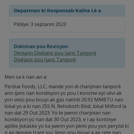
Depatman ki Responsab Kalita Lè a
Pibliye: 3 septanm 2023
Dokiman pou Revizyon
Demann Divèjans pou Ijans Tanporè
Divèjans pou Ijans Tanporè
Men sa k nan avi a:
Perdue Foods, LLC, mande yon di chanjman tanporè
ann ijans nan kondisyon yo pou l konstwi epi sèvi ak
yon veso pou bouyi ak gaz natirèl 20.92 MMBTU nan
lokal yo a ki nan 255 N. Rehoboth Blvd, lokal Milford la
nan dat 29 Out 2023. Yo te jwenn chanjman nan
kondisyon yo nan dat 30 Out 2023, e l ap kontinye
aplike jiskaske yo ka jwenn yon pèmi pou yon peryòd ki
p ap depase trant jou. Veso pou bouyi a ap rete nan