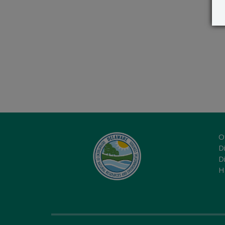
O
Di
D
H