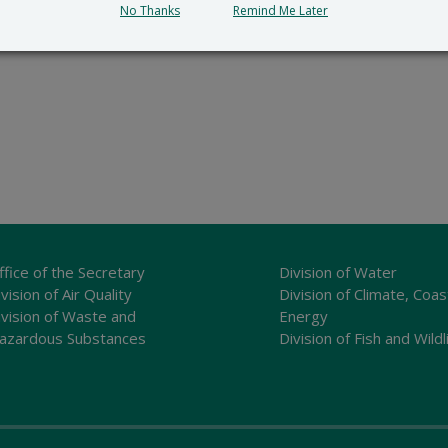
No Thanks
Remind Me Later
ffice of the Secretary
Division of Water
vision of Air Quality
Division of Climate, Coas
ivision of Waste and
Energy
azardous Substances
Division of Fish and Wildl