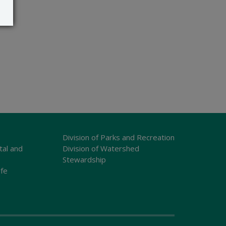
Division of Parks and Recreation
tal and
Division of Watershed
Stewardship
ife