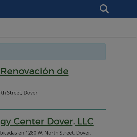
Search
This
Site
e Renovación de
th Street, Dover.
rgy Center Dover, LLC
ubicadas en 1280 W. North Street, Dover.