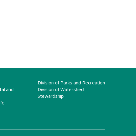
Division of Parks and Recreation
tal and
Division of Watershed
Stewardship
ife