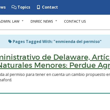
ws
Topics
Contact
ADMIN. LAW
DNREC NEWS
CONTACT US
Pages Tagged With: "enmienda del permiso"
inistrativo de Delaware, Artíc
aturales Menores: Perdue Agr
nda al permiso para tener en cuenta un cambio propuesto e
eaford.