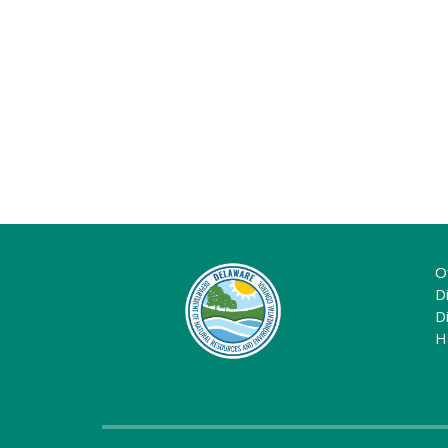
O
Di
D
H