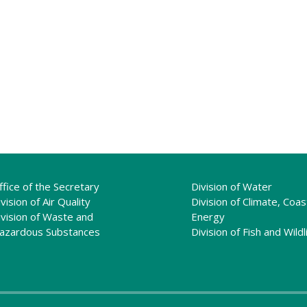
ffice of the Secretary
Division of Water
vision of Air Quality
Division of Climate, Coas
ivision of Waste and
Energy
azardous Substances
Division of Fish and Wildl