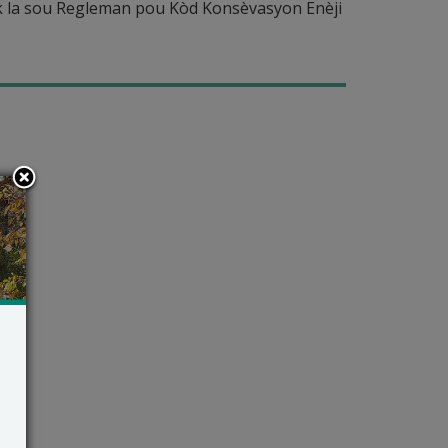
ik la sou Regleman pou Kòd Konsèvasyon Enèji