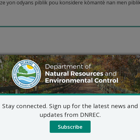
alize yon odyans piblik pou konsidere kòmantè nan men pibl
Stay connected. Sign up for the latest news and
updates from DNREC.
Subscribe