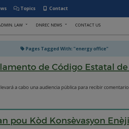
ws
Topics
Contact
ADMIN. LAW
DNREC NEWS
CONTACT US
Pages Tagged With: "energy office"
glamento de Código Estatal de
 llevará a cabo una audiencia pública para recibir comentari
an pou Kòd Konsèvasyon Enèji