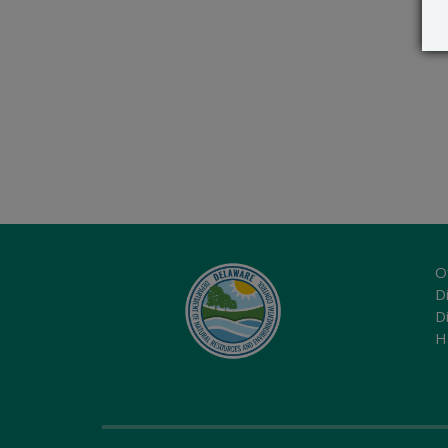
O
Di
D
H