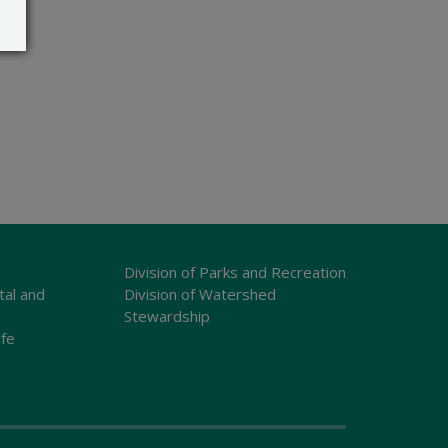
Division of Parks and Recreation
tal and
Division of Watershed
Stewardship
ife