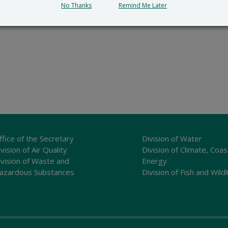
No Thanks
Remind Me Later
ffice of the Secretary
Division of Water
vision of Air Quality
Division of Climate, Coas
ivision of Waste and
Energy
azardous Substances
Division of Fish and Wildl