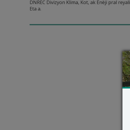
DNREC Divizyon Klima, Kot, ak Enèji pral rey
Eta a.