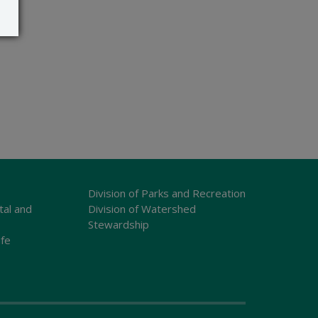
Division of Parks and Recreation
tal and
Division of Watershed
Stewardship
ife