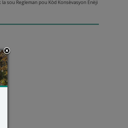
ik la sou Regleman pou Kòd Konsèvasyon Enèji