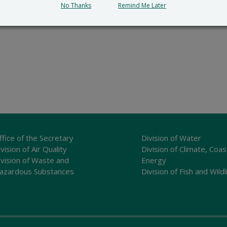
No Thanks
Remind Me Later
ffice of the Secretary
Division of Water
vision of Air Quality
Division of Climate, Coas
ivision of Waste and
Energy
azardous Substances
Division of Fish and Wildl