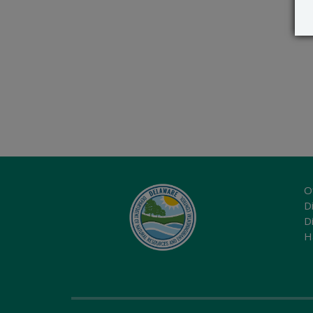
O
Di
D
H