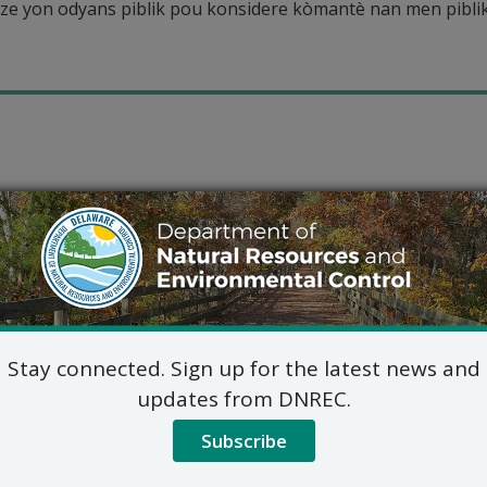
alize yon odyans piblik pou konsidere kòmantè nan men pibl
Stay connected. Sign up for the latest news and
updates from DNREC.
Subscribe