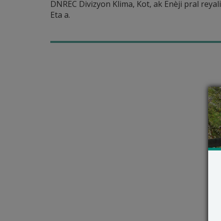
DNREC Divizyon Klima, Kot, ak Enèji pral rey
Eta a.