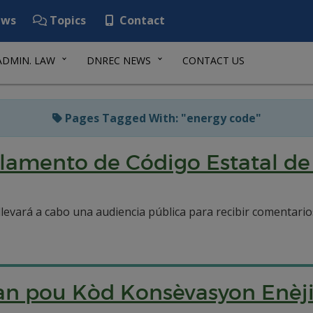
ws
Topics
Contact
ADMIN. LAW
DNREC NEWS
CONTACT US
Pages Tagged With: "energy code"
glamento de Código Estatal de
 llevará a cabo una audiencia pública para recibir comentari
an pou Kòd Konsèvasyon Enèji