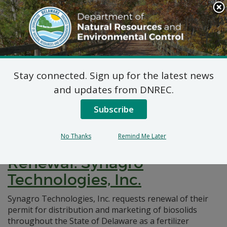
Search
This
Site
DNREC Menu
Stay connected. Sign up for the latest news
Pages Tagged With: "distribution and
and updates from DNREC.
marketing"
Subscribe
Distribution and Marketing
No Thanks
Remind Me Later
Permit – Request for
Renewal: Synagro
Technologies, Inc.
Synagro Technologies, Inc. requests renewal of their
permit for distribution and marketing of biosolids
throughout the State of Delaware as a fertilizer