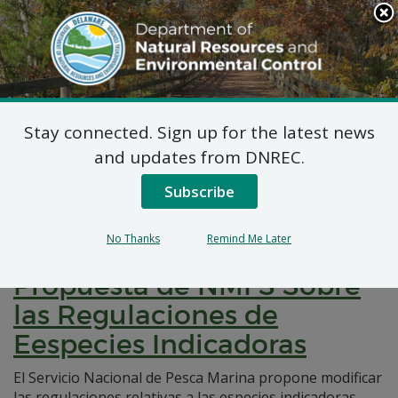
Search
This
Site
DNREC Menu
Stay connected. Sign up for the latest news
Pages Tagged With: "Determinación de
and updates from DNREC.
Constancia Federal"
Subscribe
Determinación de
No Thanks
Remind Me Later
Constancia Federal: Regla
Propuesta de NMFS Sobre
las Regulaciones de
Eespecies Indicadoras
El Servicio Nacional de Pesca Marina propone modificar
las regulaciones relativas a las especies indicadoras