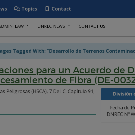
ws
Topics
Contact
ADMIN. LAW
DNREC NEWS
CONTACT US
ages Tagged With: "Desarrollo de Terrenos Contamina
aciones para un Acuerdo de D
ocesamiento de Fibra (DE-0032
s Peligrosas (HSCA), 7 Del. C. Capítulo 91,
División
Fecha de Pu
DNREC Nº WH