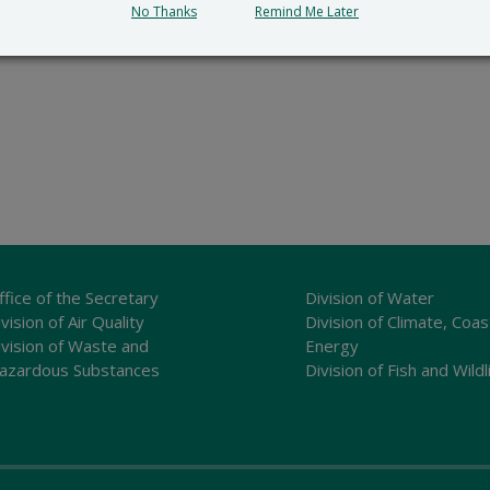
No Thanks
Remind Me Later
ffice of the Secretary
Division of Water
vision of Air Quality
Division of Climate, Coas
ivision of Waste and
Energy
azardous Substances
Division of Fish and Wildl