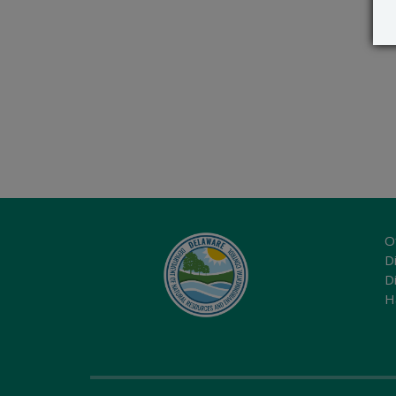
O
Di
D
H