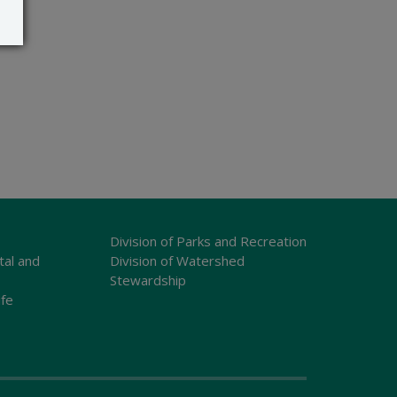
Division of Parks and Recreation
tal and
Division of Watershed
Stewardship
ife