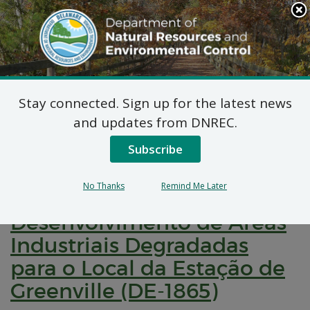
Search
This
Site
DNREC Menu
Stay connected. Sign up for the latest news
Pages Tagged With: "Acordo de
and updates from DNREC.
Desenvolvimento Brownfield"
Subscribe
Notificação de Comentário
No Thanks
Remind Me Later
Público para um Acordo de
Desenvolvimento de Áreas
Industriais Degradadas
para o Local da Estação de
Greenville (DE-1865)